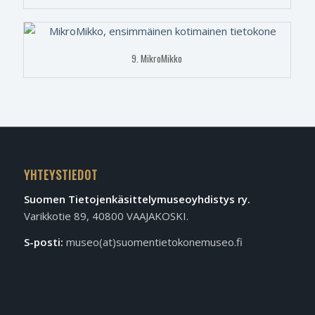
9. MikroMikko
YHTEYSTIEDOT
Suomen Tietojen­käsittely­museo­yhdistys ry.
Varikkotie 89, 40800 VAAJAKOSKI.
S-posti:
museo(at)suomentietokonemuseo.fi