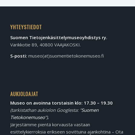
YHTEYSTIEDOT
Suomen Tietojen­käsittely­museo­yhdistys ry.
Varikkotie 89, 40800 VAAJAKOSKI.
S-posti:
museo(at)suomentietokonemuseo.fi
AUKIOLOAJAT
Museo on avoinna torstaisin klo: 17.30 – 19.30
(tarkistathan aukiolon Googlesta: ”
Suomen
Tietokonemuseo
”)
.
Järjestämme pientä korvausta vastaan
esittelykierroksia erikseen sovittuina ajankohtina – Ota