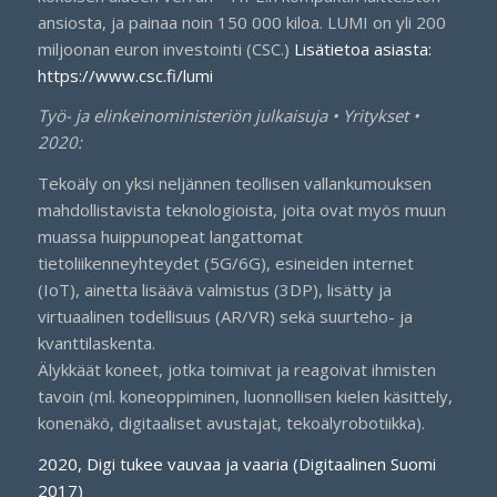
ansiosta, ja painaa noin 150 000 kiloa. LUMI on yli 200
miljoonan euron investointi (CSC.)
Lisätietoa asiasta:
https://www.csc.fi/lumi
Työ- ja elinkeinoministeriön julkaisuja • Yritykset •
2020:
Tekoäly on yksi neljännen teollisen vallankumouksen
mahdollistavista teknologioista, joita ovat myös muun
muassa huippunopeat langattomat
tietoliikenneyhteydet (5G/6G), esineiden internet
(IoT), ainetta lisäävä valmistus (3DP), lisätty ja
virtuaalinen todellisuus (AR/VR) sekä suurteho- ja
kvanttilaskenta.
Älykkäät koneet, jotka toimivat ja reagoivat ihmisten
tavoin (ml. koneoppiminen, luonnollisen kielen käsittely,
konenäkö, digitaaliset avustajat, tekoälyrobotiikka).
2020, Digi tukee vauvaa ja vaaria (Digitaalinen Suomi
2017)