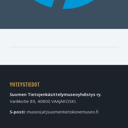
YHTEYSTIEDOT
Suomen Tietojen­käsittely­museo­yhdistys ry.
Varikkotie 89, 40800 VAAJAKOSKI.
S-posti:
museo(at)suomentietokonemuseo.fi