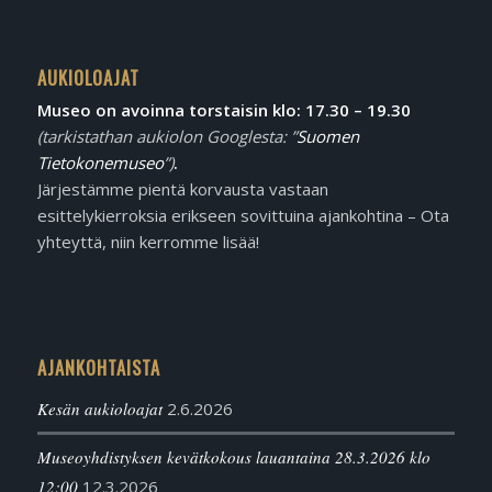
AUKIOLOAJAT
Museo on avoinna torstaisin klo: 17.30 – 19.30
(tarkistathan aukiolon Googlesta: ”
Suomen
Tietokonemuseo
”)
.
Järjestämme pientä korvausta vastaan
esittelykierroksia erikseen sovittuina ajankohtina – Ota
yhteyttä, niin kerromme lisää!
AJANKOHTAISTA
Kesän aukioloajat
2.6.2026
Museoyhdistyksen kevätkokous lauantaina 28.3.2026 klo
12:00
12.3.2026