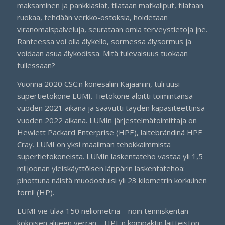
maksaminen ja pankkiasiat, tilataan matkaliput, tilataan
ruokaa, tehdään verkko-ostoksia, hoidetaan
viranomaispalveluja, seurataan omia terveystietoja jne.
Ranteessa voi olla älykello, sormessa älysormus ja
voidaan asua älykodissa. Mitä tulevaisuus tuokaan
tullessaan?
Vuonna 2020 CSC:n konesaliin Kajaaniin, tuli uusi
supertietokone LUMI. Tietokone aloitti toimintansa
vuoden 2021 aikana ja saavutti täyden kapasiteettinsa
vuoden 2022 aikana. LUMIn järjestelmätoimittaja on
Hewlett Packard Enterprise (HPE), laitebrändinä HPE
Cray. LUMI on yksi maailman tehokkaimmista
supertietokoneista. LUMIn laskentateho vastaa yli 1,5
miljoonan yleiskäyttöisen läppärin laskentatehoa:
pinottuna näistä muodostuisi yli 23 kilometrin korkuinen
torni! (HP).
LUMI vie tilaa 150 neliömetriä – noin tenniskentän
kokoisen alueen verran – HPE:n kompaktin laitteiston