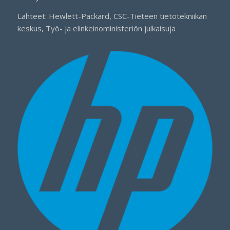
Lähteet: Hewlett-Packard, CSC-Tieteen tietotekniikan
keskus, Työ- ja elinkeinoministeriön julkaisuja