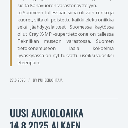
sieltä Kanavuoren varastonäyttelyyn
.
Jo Suomeen tullessaan siinä oli vain runko ja
kuoret, siitä oli poistettu kaikki elektroniikka
sekä jäähdytyslaitteet. Suomessa käytössä
ollut Cray X-MP -supertietokone on tallessa
Tekniikan museon varastossa. Suomen
tietokonemuseon laaja kokoelma
Jyväskylässä on nyt turvattu useiksi vuosiksi
eteenpäin.
27.8.2025
/
BY
PUHEENJOHTAJA
UUSI AUKIOLOAIKA
14.8.2025 ALKAEN