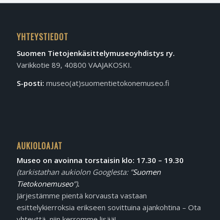
YHTEYSTIEDOT
Suomen Tietojen­käsittely­museo­yhdistys ry.
Varikkotie 89, 40800 VAAJAKOSKI.
S-posti:
museo(at)suomentietokonemuseo.fi
AUKIOLOAJAT
Museo on avoinna torstaisin klo: 17.30 – 19.30
(tarkistathan aukiolon Googlesta: ”
Suomen
Tietokonemuseo
”)
.
Järjestämme pientä korvausta vastaan
esittelykierroksia erikseen sovittuina ajankohtina – Ota
yhteyttä, niin kerromme lisää!