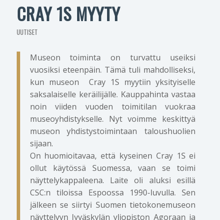
CRAY 1S MYYTY
UUTISET
Museon toiminta on turvattu useiksi
vuosiksi eteenpäin. Tämä tuli mahdolliseksi,
kun museon Cray 1S myytiin yksityiselle
saksalaiselle keräilijälle. Kauppahinta vastaa
noin viiden vuoden toimitilan vuokraa
museoyhdistykselle. Nyt voimme keskittyä
museon yhdistystoimintaan taloushuolien
sijaan.
On huomioitavaa, että kyseinen Cray 1S ei
ollut käytössä Suomessa, vaan se toimi
näyttelykappaleena. Laite oli aluksi esillä
CSC:n tiloissa Espoossa 1990-luvulla. Sen
jälkeen se siirtyi Suomen tietokonemuseon
näyttelyyn Jyväskylän yliopiston Agoraan ja