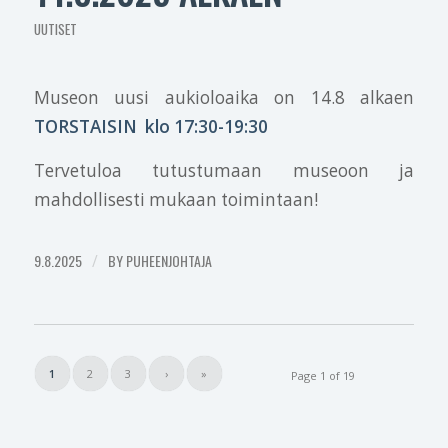
UUTISET
Museon uusi aukioloaika on 14.8 alkaen
TORSTAISIN klo 17:30-19:30
Tervetuloa tutustumaan museoon ja
mahdollisesti mukaan toimintaan!
9.8.2025
/
BY
PUHEENJOHTAJA
1
2
3
›
»
Page 1 of 19