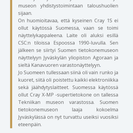
museon yhdistystoimintaan taloushuolien
sijaan.
On huomioitavaa, että kyseinen Cray 1S ei
ollut käytössä Suomessa, vaan se toimi
näyttelykappaleena. Laite oli aluksi esillä
CSC:n tiloissa Espoossa 1990-luvulla. Sen
jälkeen se siirtyi Suomen tietokonemuseon
näyttelyyn Jyväskylän yliopiston Agoraan ja
sieltä Kanavuoren varastonäyttelyyn
.
Jo Suomeen tullessaan siinä oli vain runko ja
kuoret, siitä oli poistettu kaikki elektroniikka
sekä jäähdytyslaitteet. Suomessa käytössä
ollut Cray X-MP -supertietokone on tallessa
Tekniikan museon varastossa. Suomen
tietokonemuseon laaja kokoelma
Jyväskylässä on nyt turvattu useiksi vuosiksi
eteenpäin.