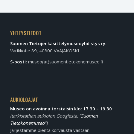
YHTEYSTIEDOT
Suomen Tietojen­käsittely­museo­yhdistys ry.
Varikkotie 89, 40800 VAAJAKOSKI.
S-posti:
museo(at)suomentietokonemuseo.fi
AUKIOLOAJAT
Museo on avoinna torstaisin klo: 17.30 – 19.30
(tarkistathan aukiolon Googlesta: ”
Suomen
Tietokonemuseo
”)
.
Järjestämme pientä korvausta vastaan