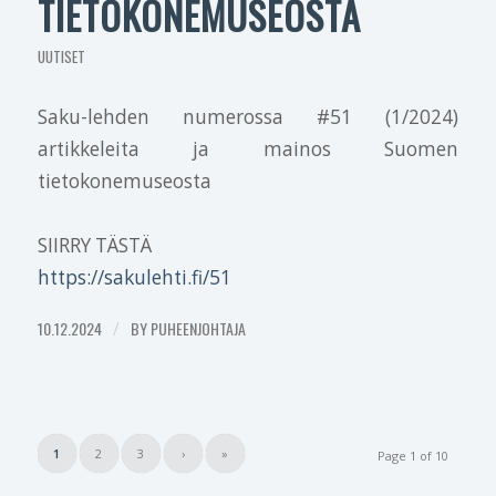
TIETOKONEMUSEOSTA
UUTISET
Saku-lehden numerossa #51 (1/2024)
artikkeleita ja mainos Suomen
tietokonemuseosta
SIIRRY TÄSTÄ
https://sakulehti.fi/51
10.12.2024
/
BY
PUHEENJOHTAJA
1
2
3
›
»
Page 1 of 10