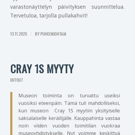
varastonäyttelyn päivityksen suunnittelua.
Tervetuloa, tarjolla pullakahvit!
13.11.2025
/
BY
PUHEENJOHTAJA
CRAY 1S MYYTY
UUTISET
Museon toiminta on turvattu useiksi
vuosiksi eteenpäin. Tämä tuli mahdolliseksi,
kun museon Cray 1S myytiin yksityiselle
saksalaiselle keräilijälle. Kauppahinta vastaa
noin viiden vuoden toimitilan vuokraa
museoyhdistykselle. Nyt voimme keskittyä