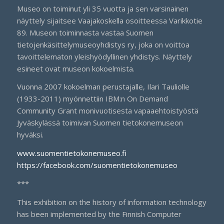
Museo on toiminut yli 35 vuotta ja sen varsinainen
näyttely sijaitsee Vaajakoskella osoitteessa Varikkotie
89. Museon toiminnasta vastaa Suomen
tietojenkäsittelymuseoyhdistys ry, joka on voittoa
tavoittelematon yleishyödyllinen yhdistys. Näyttely
esineet ovat museon kokoelmista.
Vuonna 2007 kokoelman perustajalle, Ilari Tauliolle
(1933-2011) myönnettiin IBM:n On Demand
Community Grant monivuotisesta vapaaehtoistyöstä
Jyväskylässä toimivan Suomen tietokonemuseon
hyväksi.
www.suomentietokonemuseo.fi
https://facebook.com/suomentietokonemuseo
***
This exhibition on the history of information technology
has been implemented by the Finnish Computer