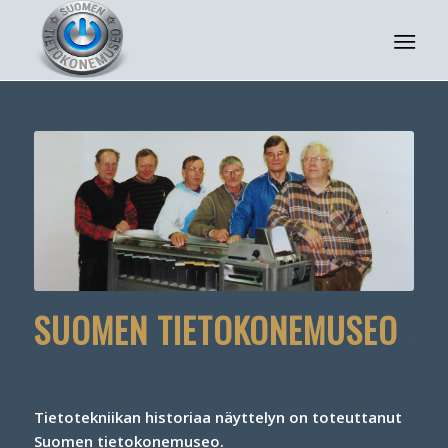
Suomen tietojenkäsittelymuseon perustajajäsenet,
vasemmalta: Martti Hakala, Harri Grönberg, Paavo Salmela,
Heikki Yliheikkilä, Kari Sokka ja Ilari Taulio.
SUOMEN TIETOKONEMUSEO
Tietotekniikan historiaa näyttelyn on toteuttanut
Suomen tietokonemuseo.