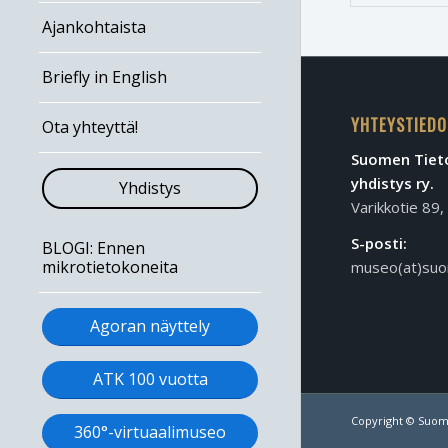
Ajankohtaista
Briefly in English
YHTEYSTIEDO
Ota yhteyttä!
Suomen Tieto
yhdistys ry.
Yhdistys
Varikkotie 89
S-posti:
BLOGI: Ennen
mikrotietokoneita
museo(at)suo
Agoran näyttely
ATK 100 vuotta
Copyright © Suom
360°-virtuaalimuseo