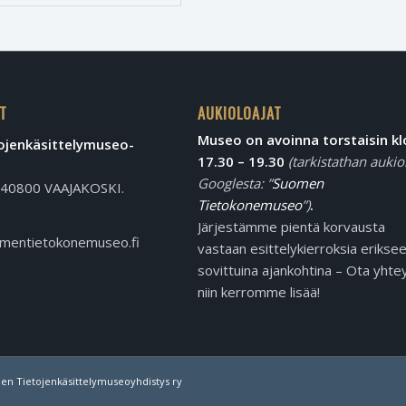
T
AUKIOLOAJAT
Museo on avoinna torstaisin kl
jen­käsittely­museo­
17.30 – 19.30
(tarkistathan aukio
Googlesta: ”
Suomen
, 40800 VAAJAKOSKI.
Tietokonemuseo
”)
.
Järjestämme pientä korvausta
mentietokonemuseo.fi
vastaan esittelykierroksia erikse
sovittuina ajankohtina – Ota yhtey
niin kerromme lisää!
en Tietojenkäsittelymuseoyhdistys ry