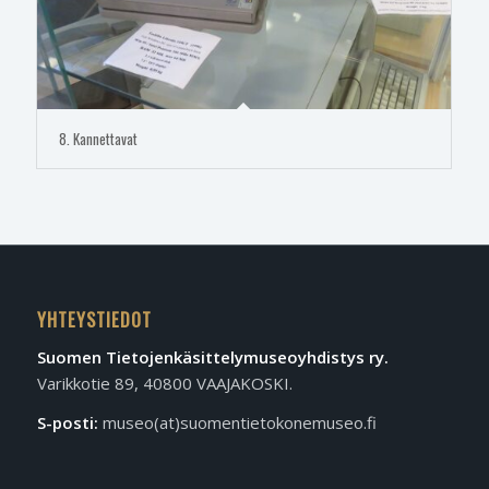
8. Kannettavat
YHTEYSTIEDOT
Suomen Tietojen­käsittely­museo­yhdistys ry.
Varikkotie 89, 40800 VAAJAKOSKI.
S-posti:
museo(at)suomentietokonemuseo.fi