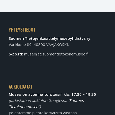
YHTEYSTIEDOT
Suomen Tietojen­käsittely­museo­yhdistys ry.
Varikkotie 89, 40800 VAAJAKOSKI.
S-posti:
museo(at)suomentietokonemuseo.fi
AUKIOLOAJAT
Museo on avoinna torstaisin klo: 17.30 – 19.30
(tarkistathan aukiolon Googlesta: ”
Suomen
Tietokonemuseo
”)
.
Järjestämme pientä korvausta vastaan