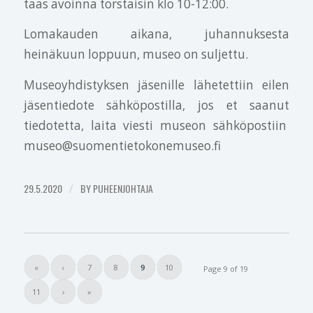
taas avoinna torstaisin klo 10-12:00.
Lomakauden aikana, juhannuksesta
heinäkuun loppuun, museo on suljettu.
Museoyhdistyksen jäsenille lähetettiin eilen
jäsentiedote sähköpostilla, jos et saanut
tiedotetta, laita viesti museon sähköpostiin
museo@suomentietokonemuseo.fi
29.5.2020
/
BY
PUHEENJOHTAJA
«
‹
7
8
9
10
Page 9 of 19
11
›
»