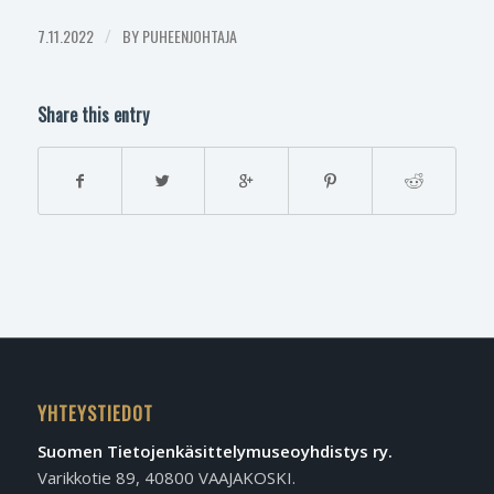
7.11.2022
/
BY
PUHEENJOHTAJA
Share this entry
YHTEYSTIEDOT
Suomen Tietojen­käsittely­museo­yhdistys ry.
Varikkotie 89, 40800 VAAJAKOSKI.