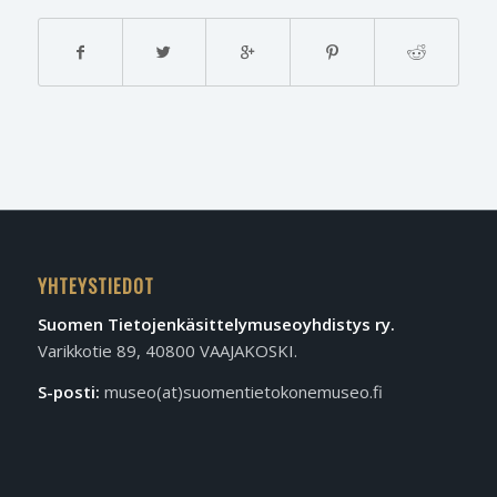
YHTEYSTIEDOT
Suomen Tietojen­käsittely­museo­yhdistys ry.
Varikkotie 89, 40800 VAAJAKOSKI.
S-posti:
museo(at)suomentietokonemuseo.fi