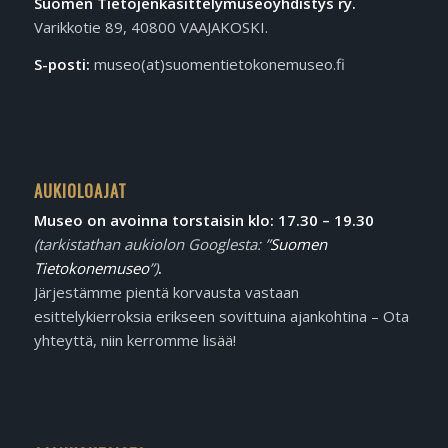
Suomen Tietojen­käsittely­museo­yhdistys ry.
Varikkotie 89, 40800 VAAJAKOSKI.
S-posti:
museo(at)suomentietokonemuseo.fi
AUKIOLOAJAT
Museo on avoinna torstaisin klo: 17.30 – 19.30
(tarkistathan aukiolon Googlesta: ”
Suomen
Tietokonemuseo
”)
.
Järjestämme pientä korvausta vastaan
esittelykierroksia erikseen sovittuina ajankohtina – Ota
yhteyttä, niin kerromme lisää!