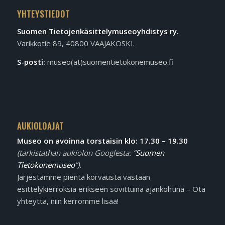
YHTEYSTIEDOT
Suomen Tietojen­käsittely­museo­yhdistys ry.
Varikkotie 89, 40800 VAAJAKOSKI.
S-posti:
museo(at)suomentietokonemuseo.fi
AUKIOLOAJAT
Museo on avoinna torstaisin klo: 17.30 – 19.30
(tarkistathan aukiolon Googlesta: ”
Suomen
Tietokonemuseo
”)
.
Järjestämme pientä korvausta vastaan
esittelykierroksia erikseen sovittuina ajankohtina – Ota
yhteyttä, niin kerromme lisää!