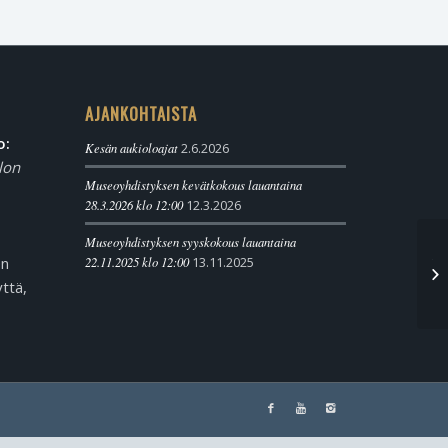
AJANKOHTAISTA
o:
Kesän aukioloajat
2.6.2026
lon
Museoyhdistyksen kevätkokous lauantaina
28.3.2026 klo 12:00
12.3.2026
Museoyhdistyksen syyskokous lauantaina
en
22.11.2025 klo 12:00
13.11.2025
Yh
kl
ttä,