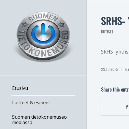
SRHS- 
UUTISET
SRHS- yhdis
29.10.2015
/
B
Etusivu
Share this entr
Laitteet & esineet
Suomen tietokonemuseo
mediassa