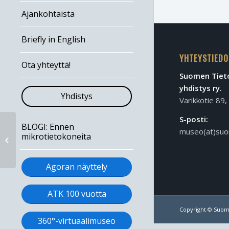
Ajankohtaista
Briefly in English
YHTEYSTIEDO
Ota yhteyttä!
Suomen Tieto
yhdistys ry.
Yhdistys
Varikkotie 89
S-posti:
BLOGI: Ennen
museo(at)suo
mikrotietokoneita
Yhdistyksen syyskokous 12.11.2015
Agoran näyttely
ATK 100 vuotta
Copyright © Suom
360°-virtuaalimuseo