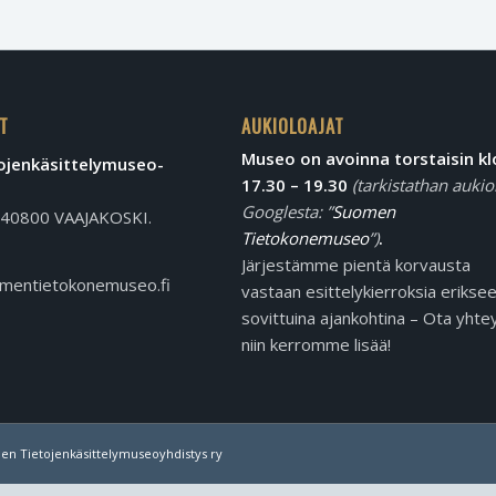
T
AUKIOLOAJAT
Museo on avoinna torstaisin kl
jen­käsittely­museo­
17.30 – 19.30
(tarkistathan aukio
Googlesta: ”
Suomen
, 40800 VAAJAKOSKI.
Tietokonemuseo
”)
.
Järjestämme pientä korvausta
mentietokonemuseo.fi
vastaan esittelykierroksia erikse
sovittuina ajankohtina – Ota yhtey
niin kerromme lisää!
en Tietojenkäsittelymuseoyhdistys ry