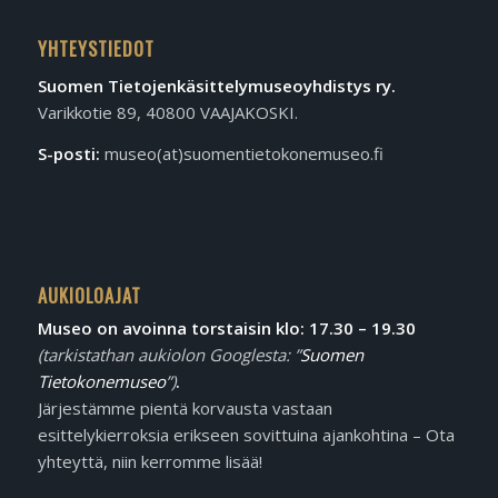
YHTEYSTIEDOT
Suomen Tietojen­käsittely­museo­yhdistys ry.
Varikkotie 89, 40800 VAAJAKOSKI.
S-posti:
museo(at)suomentietokonemuseo.fi
AUKIOLOAJAT
Museo on avoinna torstaisin klo: 17.30 – 19.30
(tarkistathan aukiolon Googlesta: ”
Suomen
Tietokonemuseo
”)
.
Järjestämme pientä korvausta vastaan
esittelykierroksia erikseen sovittuina ajankohtina – Ota
yhteyttä, niin kerromme lisää!